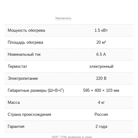
Увеличить
Мощность обогрева
1.5 кВт
Площадь обогрева
20 м²
Номинальный ток
6.5 А
Термостат
электронный
Электропитание
220 В
Габаритные размеры (Ш×В×Г)
595 × 400 × 103 мм
Масса
4 кг
Страна происхождения
Россия
Гарантия
2 года
НДС 22% включен в цену